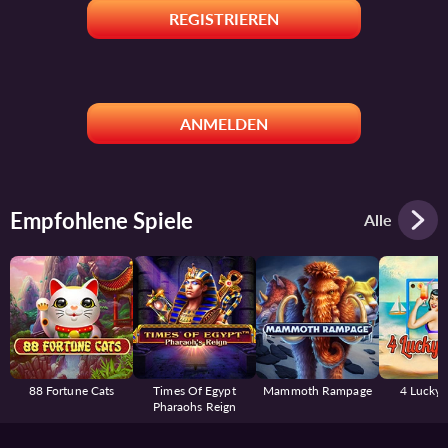
REGISTRIEREN
ANMELDEN
Empfohlene Spiele
Alle
88 Fortune Cats
Times Of Egypt
Mammoth Rampage
4 Lucky 
Pharaohs Reign