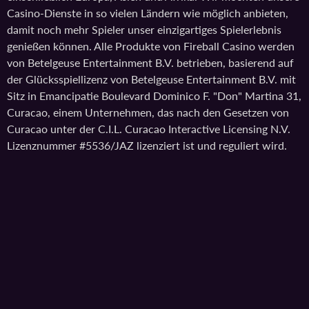
Casino-Dienste in so vielen Ländern wie möglich anbieten,
damit noch mehr Spieler unser einzigartiges Spielerlebnis
genießen können. Alle Produkte von Fireball Casino werden
von Betelgeuse Entertainment B.V. betrieben, basierend auf
der Glücksspiellizenz von Betelgeuse Entertainment B.V. mit
Sitz in Emancipatie Boulevard Dominico F. "Don" Martina 31,
Curacao, einem Unternehmen, das nach den Gesetzen von
Curacao unter der C.I.L. Curacao Interactive Licensing N.V.
Lizenznummer #5536/JAZ lizenziert ist und reguliert wird.