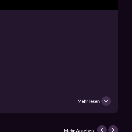
Mehr lesen
Mehr Ansehen