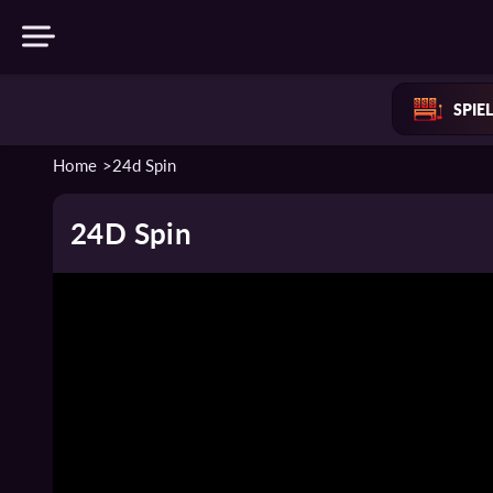
SPIE
Home
24d Spin
24D Spin