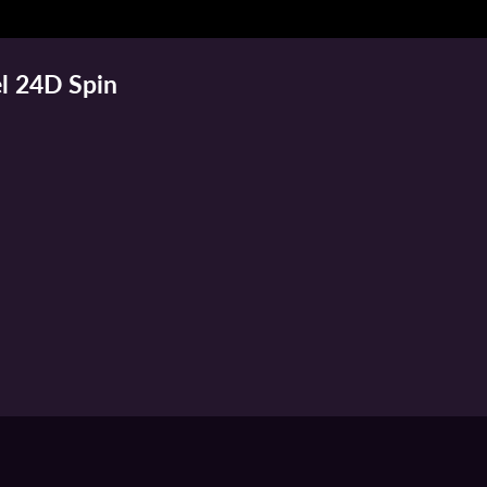
el 24D Spin