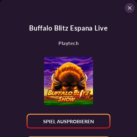
Buffalo Blitz Espana Live
Playtech
SPIEL AUSPROBIEREN