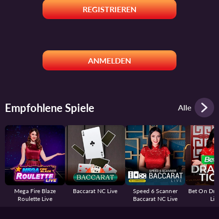
REGISTRIEREN
ANMELDEN
Empfohlene Spiele
Alle
Mega Fire Blaze
Baccarat NC Live
Speed 6 Scanner
Bet On Dra
Roulette Live
Baccarat NC Live
Liv