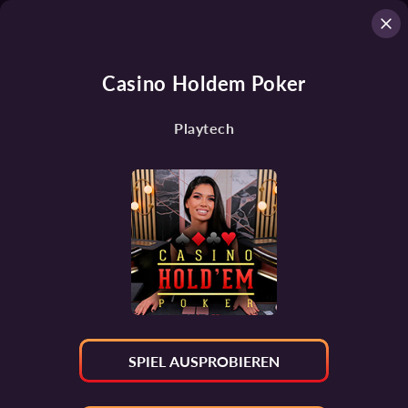
Casino Holdem Poker
Playtech
SPIEL AUSPROBIEREN