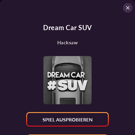
Dream Car SUV
Hacksaw
SPIEL AUSPROBIEREN