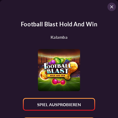
Football Blast Hold And Win
Kalamba
SPIEL AUSPROBIEREN