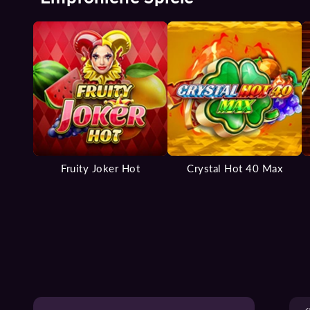
Fruity Joker Hot
Crystal Hot 40 Max