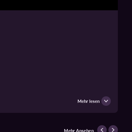
Mehr lesen
Mehr Ansehen