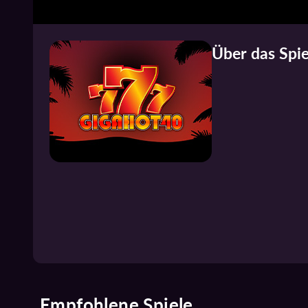
Über das Spie
Empfohlene Spiele