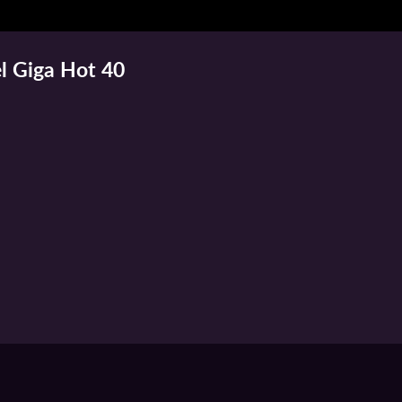
l Giga Hot 40