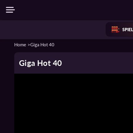
SPIE
Home
Giga Hot 40
Giga Hot 40