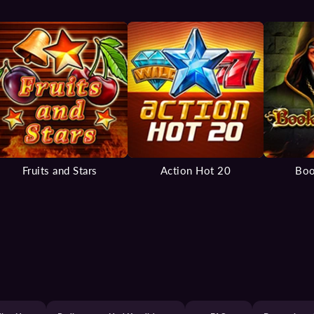
Fruits and Stars
Action Hot 20
Boo