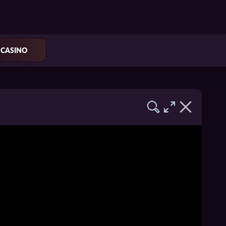
 CASINO