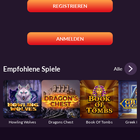
REGISTRIEREN
ANMELDEN
Empfohlene Spiele
Alle
Howling Wolves
Dragons Chest
Book Of Tombs
Greek L