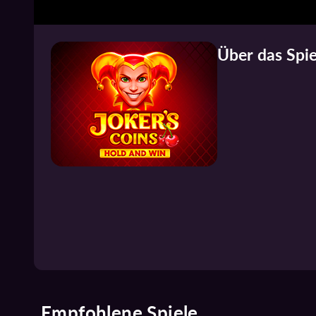
Über das Spie
Empfohlene Spiele