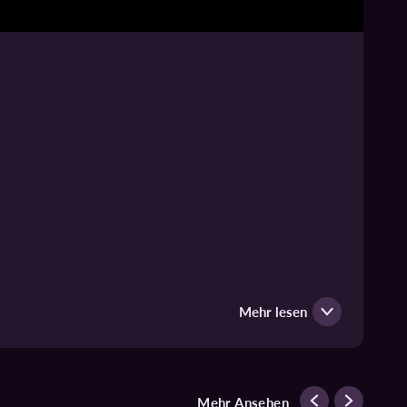
Mehr lesen
Mehr Ansehen