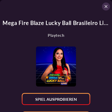
Mega Fire Blaze Lucky Ball Brasileiro Live
Playtech
SPIEL AUSPROBIEREN