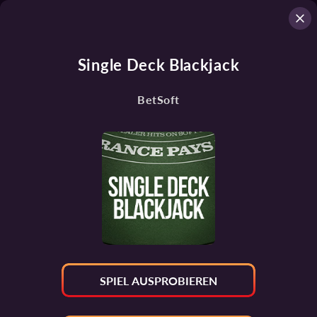
Single Deck Blackjack
BetSoft
SPIEL AUSPROBIEREN