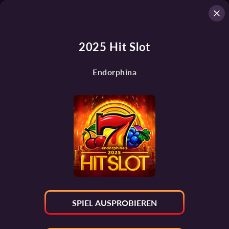
2025 Hit Slot
Endorphina
SPIEL AUSPROBIEREN