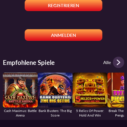
REGISTRIEREN
ANMELDEN
Empfohlene Spiele
Alle
Cash Maximus: Battle
Bank Busters: The Big
5 Relics Of Power:
Break The P
Arena
Score
Hold And Win
Pengui