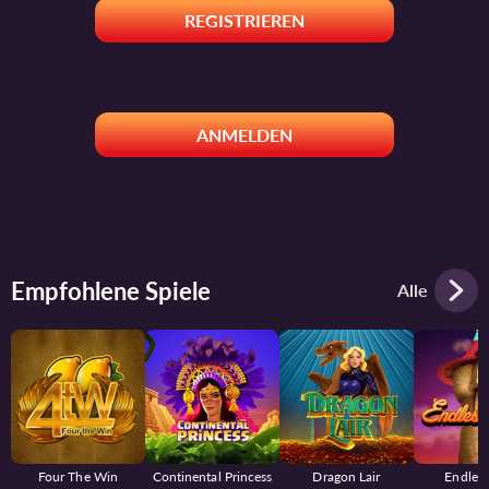
REGISTRIEREN
ANMELDEN
Empfohlene Spiele
Alle
Four The Win
Continental Princess
Dragon Lair
Endless