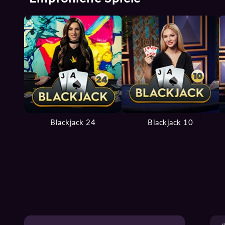
Blackjack 24
Blackjack 10