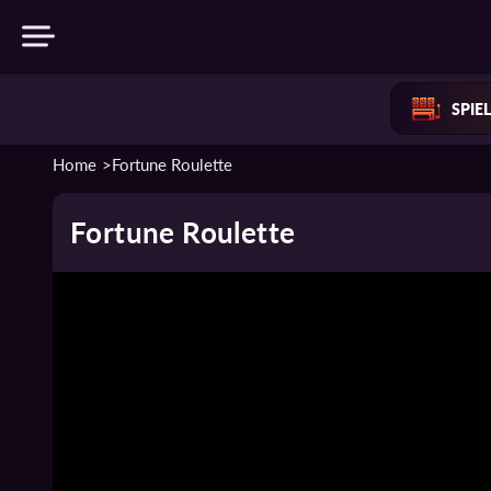
SPIE
Home
Fortune Roulette
Fortune Roulette