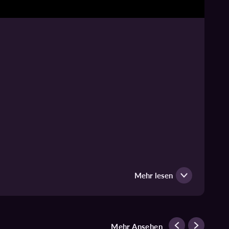
Mehr lesen
Mehr Ansehen