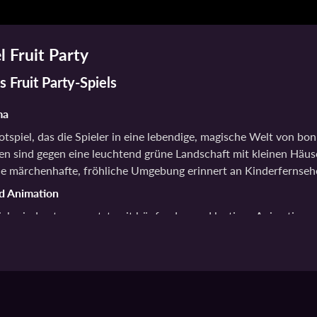
l Fruit Party
 Fruit Party-Spiels
ma
 Slotspiel, das die Spieler in eine lebendige, magische Welt von
en sind gegen eine leuchtend grüne Landschaft mit kleinen Häu
Die märchenhafte, fröhliche Umgebung erinnert an Kinderfernse
d Animation
iels sind gut umgesetzt, mit hüpfenden und lustigen Animationen
für einige Spieler überwältigend wirken können, haben die Des
Spiel optisch ansprechend und ansprechend zu gestalten. Darübe
dtrack stammt, dem Spiel ein spielerisches und angenehmes Ele
f einem Gitter mit einer Größe von sieben mal sieben gespielt. 