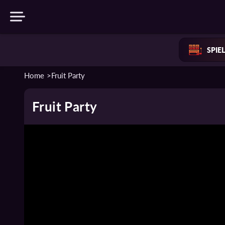
SPIE
Home
Fruit Party
Fruit Party