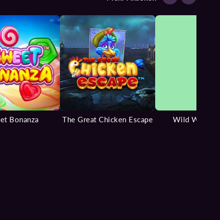
er vertikal miteinander verbunden sind. Jedes
gen. Gewinnkombinationen werden von den Walzen
er mehr davon irgendwo auf den Walzen erscheinen,
 zu der Gesamtzahl hinzugefügt werden, für jede
r x4-Multiplikatoren hinzugefügt haben, und wenn
plikatoren bis zu einem maximalen
et Bonanza
The Great Chicken Escape
Wild Wild Ri
ie verfügbaren Mindest- und Höchsteinsätze reichen
 ist hoch, was es zu einer idealen Wahl für Spieler
tz seines jugendlichen Farbschemas und seiner
pieler aller Stufen angenehm. Seine hohe