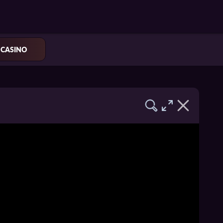
 CASINO