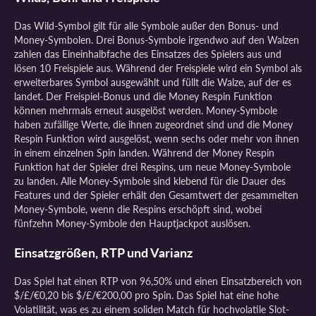
Das Wild-Symbol gilt für alle Symbole außer den Bonus- und
Money-Symbolen. Drei Bonus-Symbole irgendwo auf den Walzen
zahlen das Eineinhalbfache des Einsatzes des Spielers aus und
lösen 10 Freispiele aus. Während der Freispiele wird ein Symbol als
erweiterbares Symbol ausgewählt und füllt die Walze, auf der es
landet. Der Freispiel-Bonus und die Money Respin Funktion
können mehrmals erneut ausgelöst werden. Money-Symbole
haben zufällige Werte, die ihnen zugeordnet sind und die Money
Respin Funktion wird ausgelöst, wenn sechs oder mehr von ihnen
in einem einzelnen Spin landen. Während der Money Respin
Funktion hat der Spieler drei Respins, um neue Money-Symbole
zu landen. Alle Money-Symbole sind klebend für die Dauer des
Features und der Spieler erhält den Gesamtwert der gesammelten
Money-Symbole, wenn die Respins erschöpft sind, wobei
fünfzehn Money-Symbole den Hauptjackpot auslösen.
Einsatzgrößen, RTP und Varianz
Das Spiel hat einen RTP von 96,50% und einen Einsatzbereich von
$/£/€0,20 bis $/£/€200,00 pro Spin. Das Spiel hat eine hohe
Volatilität, was es zu einem soliden Match für hochvolatile Slot-