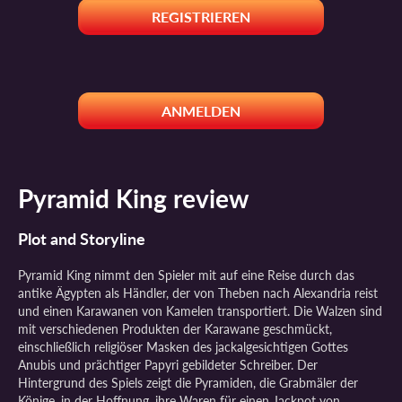
REGISTRIEREN
ANMELDEN
Pyramid King review
Plot and Storyline
Pyramid King nimmt den Spieler mit auf eine Reise durch das
antike Ägypten als Händler, der von Theben nach Alexandria reist
und einen Karawanen von Kamelen transportiert. Die Walzen sind
mit verschiedenen Produkten der Karawane geschmückt,
einschließlich religiöser Masken des jackalgesichtigen Gottes
Anubis und prächtiger Papyri gebildeter Schreiber. Der
Hintergrund des Spiels zeigt die Pyramiden, die Grabmäler der
Könige, in der Hoffnung, ihre Waren für einen Jackpot von