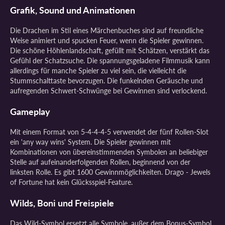
Grafik, Sound und Animationen
Die Drachen im Stil eines Märchenbuches sind auf freundliche
Weise animiert und spucken Feuer, wenn die Spieler gewinnen.
Die schöne Höhlenlandschaft, gefüllt mit Schätzen, verstärkt das
Gefühl der Schatzsuche. Die spannungsgeladene Filmmusik kann
allerdings für manche Spieler zu viel sein, die vielleicht die
Stummschalttaste bevorzugen. Die funkelnden Geräusche und
aufregenden Schwert-Schwünge bei Gewinnen sind verlockend.
Gameplay
Mit einem Format von 5-4-4-4-5 verwendet der fünf Rollen-Slot
ein 'any way wins' System. Die Spieler gewinnen mit
Kombinationen von übereinstimmenden Symbolen an beliebiger
Stelle auf aufeinanderfolgenden Rollen, beginnend von der
linksten Rolle. Es gibt 1600 Gewinnmöglichkeiten. Drago - Jewels
of Fortune hat kein Glücksspiel-Feature.
Wilds, Boni und Freispiele
Das Wild-Symbol ersetzt alle Symbole, außer dem Bonus-Symbol.