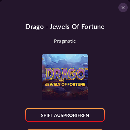
Drago - Jewels Of Fortune
Pragmatic
SPIEL AUSPROBIEREN