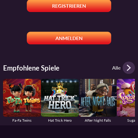
REGISTRIEREN
ANMELDEN
Empfohlene Spiele
Alle
Fa-Fa Twins
Hat Trick Hero
After Night Falls
Sugar