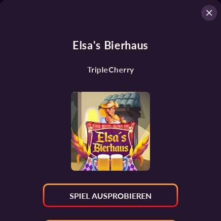
Elsa's Bierhaus
TripleCherry
SPIEL AUSPROBIEREN