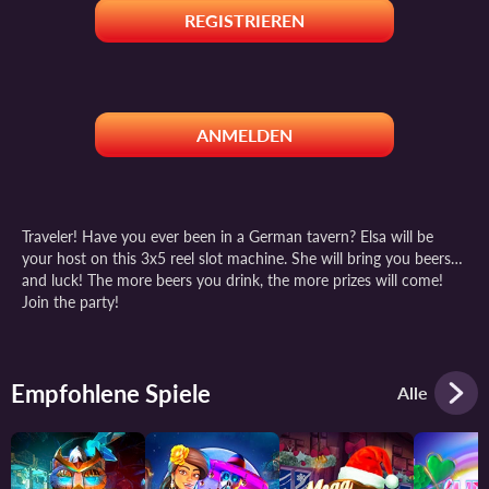
REGISTRIEREN
ANMELDEN
Traveler! Have you ever been in a German tavern? Elsa will be
your host on this 3x5 reel slot machine. She will bring you beers…
and luck! The more beers you drink, the more prizes will come!
Join the party!
Empfohlene Spiele
Alle