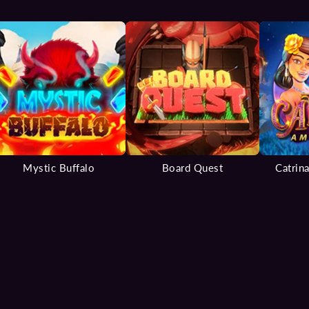
Mystic Buffalo
Board Quest
Catrin