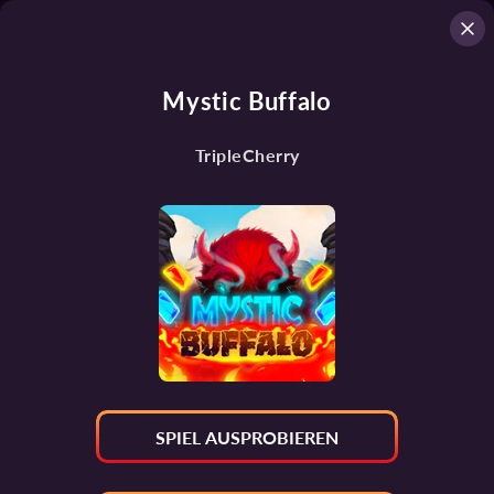
Mystic Buffalo
TripleCherry
SPIEL AUSPROBIEREN