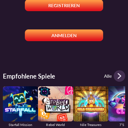
REGISTRIEREN
ANMELDEN
Empfohlene Spiele
Alle
Starfall Mission
Rebel World
Nile Treasures
7’s C